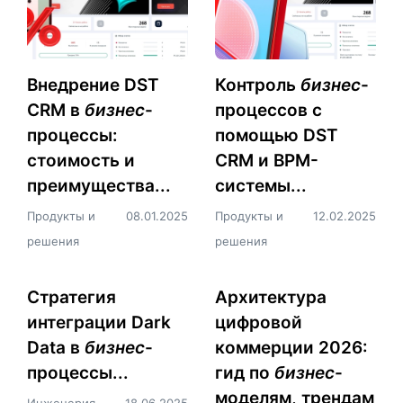
Внедрение DST
Контроль
бизнес
-
CRM в
бизнес
-
процессов с
процессы:
помощью DST
стоимость и
CRM и BPM-
преимущества...
системы...
Продукты и
08.01.2025
Продукты и
12.02.2025
решения
решения
Стратегия
Архитектура
интеграции Dark
цифровой
Data в
бизнес
-
коммерции 2026:
процессы...
гид по
бизнес
-
моделям, трендам
Инженерия
18.06.2025